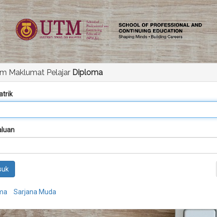
em Maklumat Pelajar
Diploma
atrik
aluan
suk
ma
Sarjana Muda