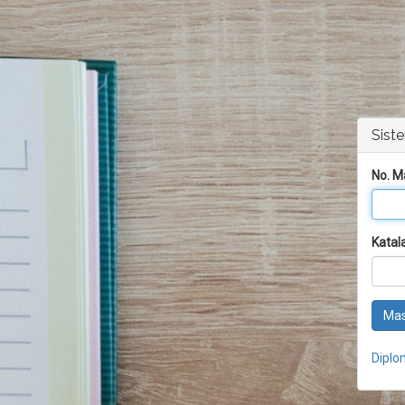
Sist
No. M
Katal
Ma
Diplo